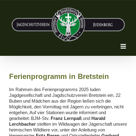
Zum
Inhalt
springen
Ferienprogramm in Bretstein
Im Rahmen des Ferienprogramms 2025 luden
Jagdgesellschaft und Jagdschutzverein Bretstein ein. 22
Buben und Mädchen aus der Region ließen sich die
Möglichkeit, den Vormittag mit Jägern zu verbringen, nicht
entgehen. Auf vier Stationen wurde informiert und
gearbeitet: BJM-Stv.
Franz Lernpaß
und
Harald
Lerchbacher
stellten im Wildwagen der Jägerschaft unsere
heimischen Wildtiere vor, unter der Anleitung von
Hegemeister
Fritz Beren
und Ortsstellenleiter
Gerhard