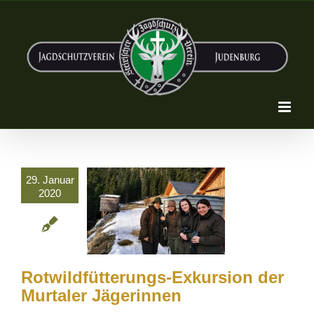
Zum
Inhalt
springen
29. Januar
2020
Rotwildfütterungs-Exkursion der
Murtaler Jägerinnen