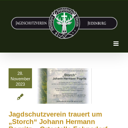
Zum
Inhalt
springen
28.
November
2023
Jagdschutzverein trauert um
„Storch“ Johann Hermann