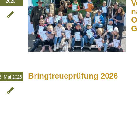
V
2026
n
O
G
Bringtreueprüfung 2026
6. Mai 2026