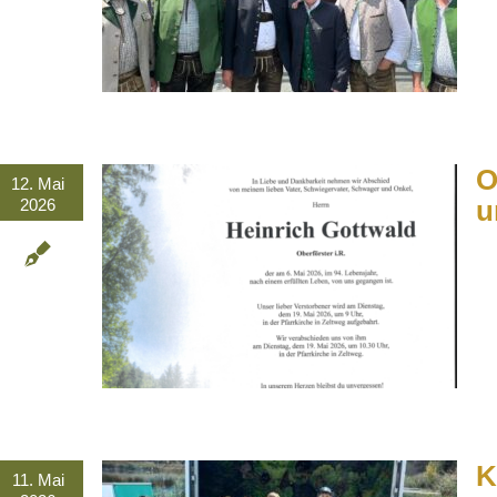
O
12. Mai
u
2026
K
11. Mai