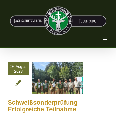
Zum
Inhalt
springen
29. August
2023
Schweißsonderprüfung –
Erfolgreiche Teilnahme