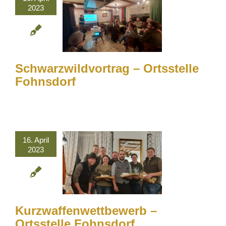
2023
Schwarzwildvortrag – Ortsstelle
Fohnsdorf
16. April
2023
Kurzwaffenwettbewerb –
Ortsstelle Fohnsdorf