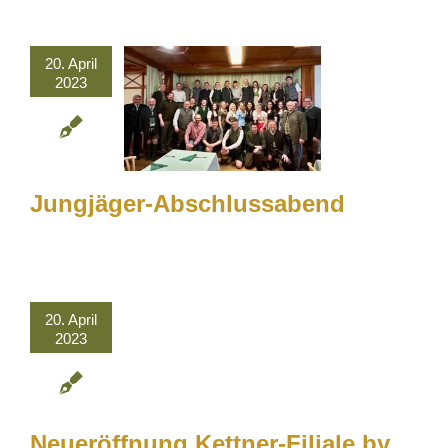
20. April
2023
Jungjäger-Abschlussabend
20. April
2023
Neueröffnung Kettner-Filiale by