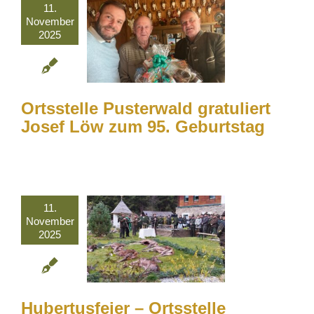
11.
November
2025
Ortsstelle Pusterwald gratuliert
Josef Löw zum 95. Geburtstag
11.
November
2025
Hubertusfeier – Ortsstelle