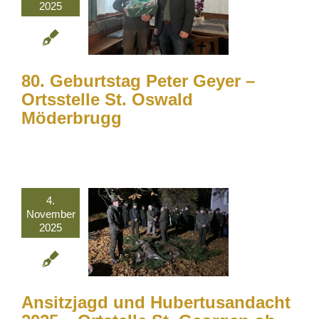
2025
80. Geburtstag Peter Geyer –
Ortsstelle St. Oswald
Möderbrugg
4.
November
2025
Ansitzjagd und Hubertusandacht